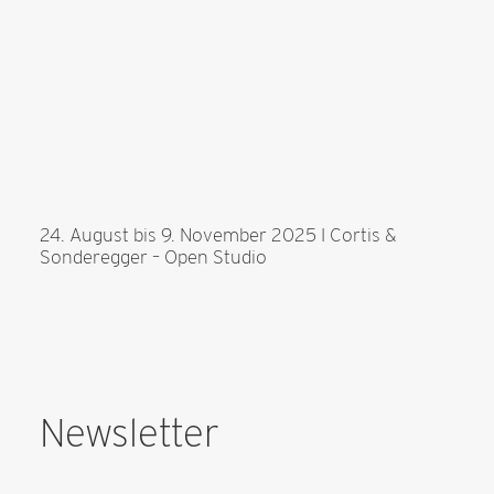
24. August bis 9. November 2025 I Cortis &
13
Sonderegger – Open Studio
Sh
Newsletter