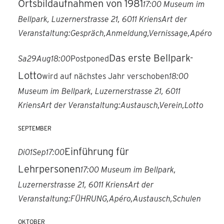
Ortsbildaufnahmen von 1981
17:00
Museum im
Bellpark
, Luzernerstrasse 21, 6011 Kriens
Art der
Veranstaltung:
Gespräch,
Anmeldung,
Vernissage,
Apéro
Das erste Bellpark-
Sa
29
Aug
18:00
Postponed
Lotto
wird auf nächstes Jahr verschoben
18:00
Museum im Bellpark
, Luzernerstrasse 21, 6011
Kriens
Art der Veranstaltung:
Austausch,
Verein,
Lotto
SEPTEMBER
Einführung für
Di
01
Sep
17:00
Lehrpersonen
17:00
Museum im Bellpark
,
Luzernerstrasse 21, 6011 Kriens
Art der
Veranstaltung:
FÜHRUNG,
Apéro,
Austausch,
Schulen
OKTOBER