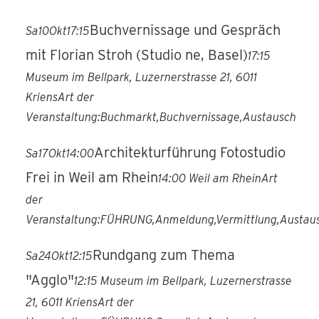
Buchvernissage und Gespräch
Sa
10
Okt
17:15
mit Florian Stroh (Studio ne, Basel)
17:15
Museum im Bellpark
, Luzernerstrasse 21, 6011
Kriens
Art der
Veranstaltung:
Buchmarkt,
Buchvernissage,
Austausch
Architekturführung Fotostudio
Sa
17
Okt
14:00
Frei in Weil am Rhein
14:00
Weil am Rhein
Art
der
Veranstaltung:
FÜHRUNG,
Anmeldung,
Vermittlung,
Austau
Rundgang zum Thema
Sa
24
Okt
12:15
"Agglo"
12:15
Museum im Bellpark
, Luzernerstrasse
21, 6011 Kriens
Art der