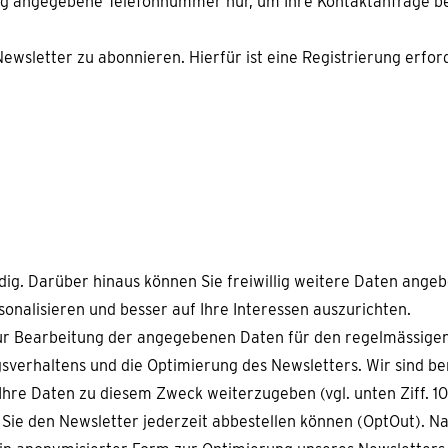
lig angegebene Telefonnummer nur, um Ihre Kontaktanfrage b
ewsletter zu abonnieren. Hierfür ist eine Registrierung erfo
ig. Darüber hinaus können Sie freiwillig weitere Daten angebe
nalisieren und besser auf Ihre Interessen auszurichten.
ng zur Bearbeitung der angegebenen Daten für den regelmässig
sverhaltens und die Optimierung des Newsletters. Wir sind be
re Daten zu diesem Zweck weiterzugeben (vgl. unten Ziff. 10
en Sie den Newsletter jederzeit abbestellen können (OptOut).