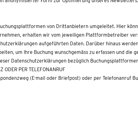
ch in anonymisierter Form zur Optimierung unseres Newsletter
uchungsplattformen von Drittanbietern umgeleitet. Hier könne
ornehmen, erhalten wir vom jeweiligen Plattformbetreiber v
tenschutzerklärungen aufgeführten Daten. Darüber hinaus werd
beiten, um Ihre Buchung wunschgemäss zu erfassen und die ge
dieser Datenschutzerklärungen bezüglich Buchungsplattformen
ENZ ODER PER TELEFONANRUF
ondenzweg (E-mail oder Briefpost) oder per Telefonanruf Buc