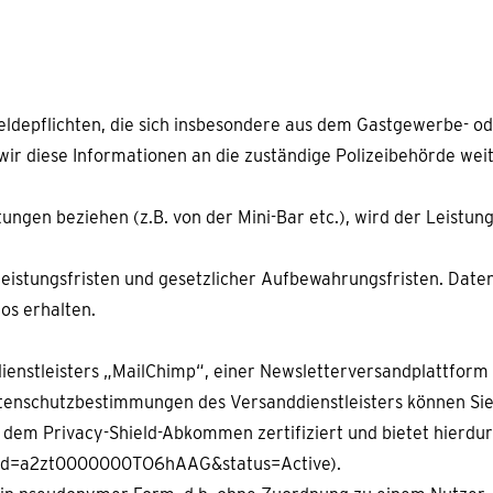
eldepflichten, die sich insbesondere aus dem Gastgewerbe- od
wir diese Informationen an die zuständige Polizeibehörde weit
tungen beziehen (z.B. von der Mini-Bar etc.), wird der Leist
istungsfristen und gesetzlicher Aufbewahrungsfristen. Daten,
tos erhalten.
dienstleisters „MailChimp“, einer Newsletterversandplattform
enschutzbestimmungen des Versanddienstleisters können Sie h
 dem Privacy-Shield-Abkommen zertifiziert und bietet hierdu
nt?id=a2zt0000000TO6hAAG&status=Active).