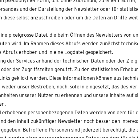
 in pseudonymer Form, d.h. ohne Zuordnung zu einem Nutzer,
ersandes und der Darstellung der Newsletter oder für statist
 diese selbst anzuschreiben oder um die Daten an Dritte wei
eine pixelgrosse Datei, die beim Öffnen des Newsletters von u
erufen wird. Im Rahmen dieses Abrufs werden zunächst techni
s Abrufs erhoben und in eine Logdatei gespeichert.
ng der Services anhand der technischen Daten oder der Ziel
 oder der Zugriffszeiten genutzt. Zu den statistischen Erhebun
Links geklickt werden. Diese Informationen können aus techn
weder unser Bestreben, noch, sofern eingesetzt, das des Vers
heiten unserer Nutzer zu erkennen und unsere Inhalte auf si
en.
xel erhobenen personenbezogenen Daten werden von dem für d
d den Inhalt zukünftiger Newsletter noch besser den Intere
gegeben. Betroffene Personen sind jederzeit berechtigt, die