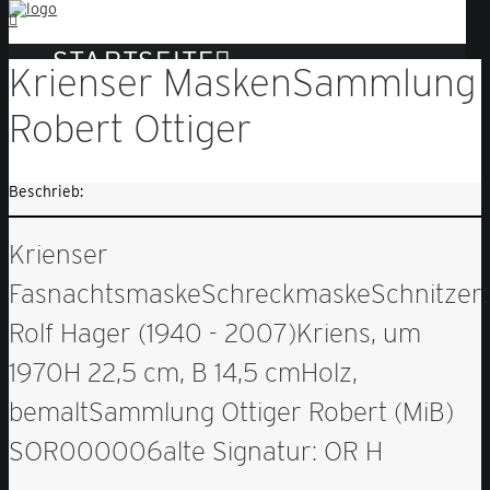
STARTSEITE
Krienser Masken
Sammlung
SAMMLUNG ROBERT OTTIGER
Robert Ottiger
ZUM MUSEUM
Beschrieb:
SEARCH
Krienser
Fasnachtsmaske
Schreckmaske
Schnitzer:
Rolf Hager (1940 - 2007)
Kriens, um
1970
H 22,5 cm, B 14,5 cm
Holz,
bemalt
Sammlung Ottiger Robert (MiB)
SOR000006
alte Signatur: OR H