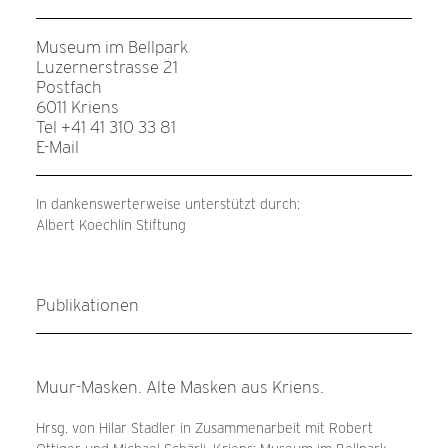
Museum im Bellpark
Luzernerstrasse 21
Postfach
CHARAKTERMASKE
6011 Kriens
SOR 000028
Tel +41 41 310 33 81
E-Mail
MEHR INFOS
In dankenswerterweise unterstützt durch:
Albert Koechlin Stiftung
Publikationen
Muur-Masken. Alte Masken aus Kriens.
Hrsg. von Hilar Stadler in Zusammenarbeit mit Robert