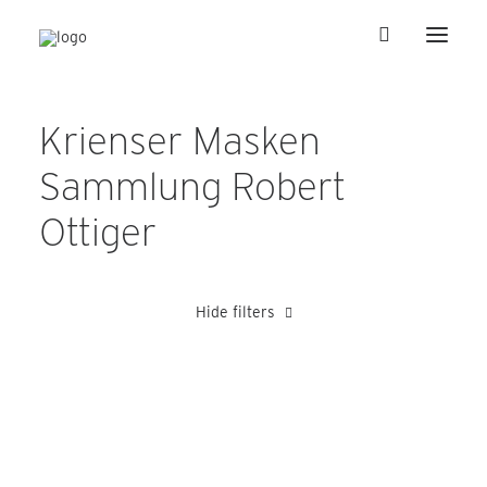
Krienser Masken
Sammlung Robert
Ottiger
Hide filters
Kretz Alois
Ottiger Robert
Peter Alois