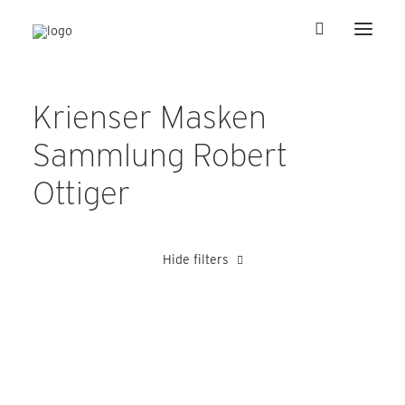
Krienser Masken
Sammlung Robert
Ottiger
Hide filters
Bucheli Franz
Heer Albert
Schnyder Josef
Theiler Josef