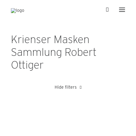
Krienser Masken
Sammlung Robert
Ottiger
Hide filters
Fallegger Ernst
Heer Albert
Heer Karl
Schnyder Josef