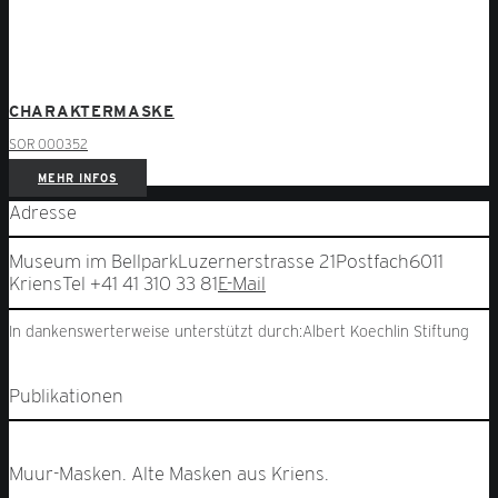
CHARAKTERMASKE
SOR 000352
MEHR INFOS
Adresse
Museum im Bellpark
Luzernerstrasse 21
Postfach
6011
Kriens
Tel +41 41 310 33 81
E-Mail
In dankenswerterweise unterstützt durch:
Albert Koechlin Stiftung
Publikationen
Muur-Masken. Alte Masken aus Kriens.