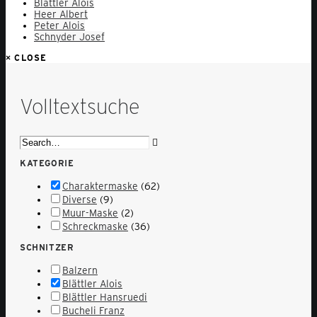
Blättler Alois
Heer Albert
Peter Alois
Schnyder Josef
×
CLOSE
Volltextsuche
KATEGORIE
Charaktermaske
(62)
Diverse
(9)
Muur-Maske
(2)
Schreckmaske
(36)
SCHNITZER
Balzern
Blättler Alois
Blättler Hansruedi
Bucheli Franz