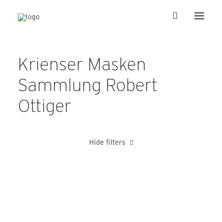
Krienser Masken
Sammlung Robert
Ottiger
Hide filters
Blättler Alois
Heer Albert
Meli
Schaubeck Hans
Schny