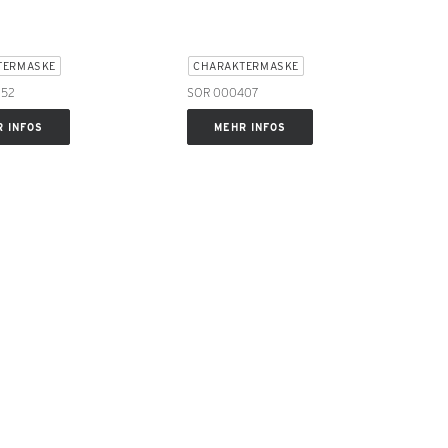
TERMASKE
CHARAKTERMASKE
352
SOR 000407
 INFOS
MEHR INFOS