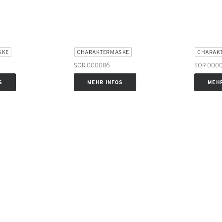
SKE
CHARAKTERMASKE
CHARAK
SOR 000086
SOR 000
S
MEHR INFOS
MEHR