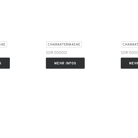
SKE
CHARAKTERMASKE
CHARAK
SOR 000012
SOR 000
S
MEHR INFOS
MEHR