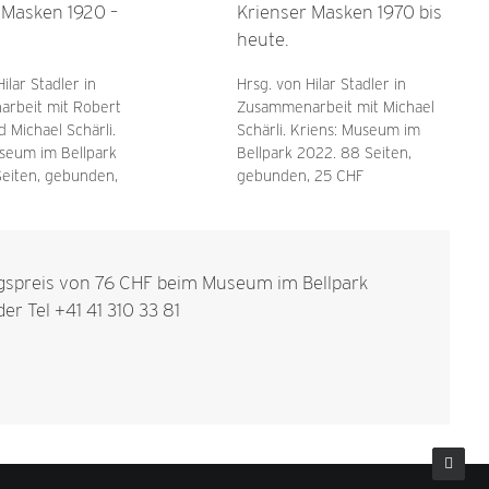
 Masken 1920 –
Krienser Masken 1970 bis
heute.
ilar Stadler in
Hrsg. von Hilar Stadler in
rbeit mit Robert
Zusammenarbeit mit Michael
d Michael Schärli.
Schärli. Kriens: Museum im
seum im Bellpark
Bellpark 2022. 88 Seiten,
Seiten, gebunden,
gebunden, 25 CHF
spreis von 76 CHF beim Museum im Bellpark
er Tel +41 41 310 33 81