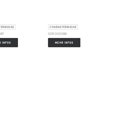
TERMASKE
CHARAKTERMASKE
087
SOR 000088
 INFOS
MEHR INFOS