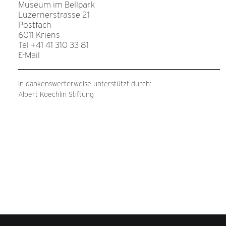
Museum im Bellpark
Luzernerstrasse 21
Postfach
6011 Kriens
Tel +41 41 310 33 81
E-Mail
In dankenswerterweise unterstützt durch:
Albert Koechlin Stiftung