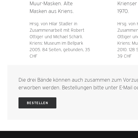
Muur-Masken. Alte
Krienser
Masken aus Kriens.
1970.
Hrsg. von Hilar Stadler in
Hrsg. von H
Zusammenarbeit mit Robert
Zusammena
Ottiger und Michael Schärli.
Ottiger un
Kriens: Museum im Bellpark
Kriens: Mu
2005. 84 Seiten, gebunden, 35
2010. 128 
CHF
39 CHF
Die drei Bände können auch zusammen zum Vorzug
erworben werden. Bestellungen bitte unter
E-Mail
od
BESTELLEN