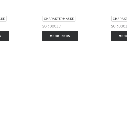
SKE
CHARAKTERMASKE
CHARAK
SOR 000351
SOR 000
S
MEHR INFOS
MEHR