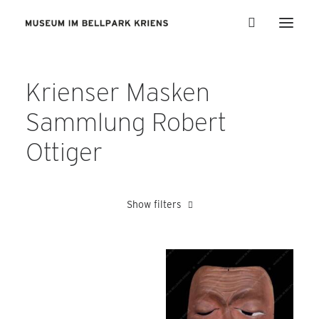
Krienser Masken
Sammlung Robert
Ottiger
Show filters
1960-1969
Blättler Alois
Heer Albert
Meli
Schaubeck 