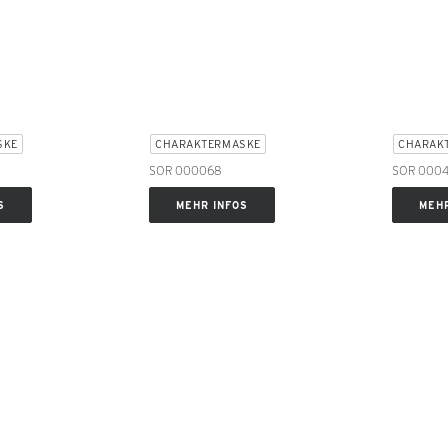
SKE
CHARAKTERMASKE
CHARAK
SOR 000068
SOR 000
S
MEHR INFOS
MEHR