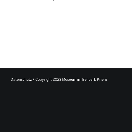
Datenschutz
/ Copyright 2023 Museum im Bellpark Kriens
Privacy Preference Center
Privacy Preferences