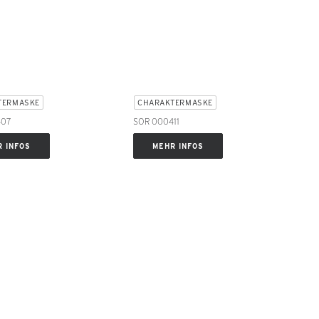
TERMASKE
CHARAKTERMASKE
407
SOR 000411
 INFOS
MEHR INFOS