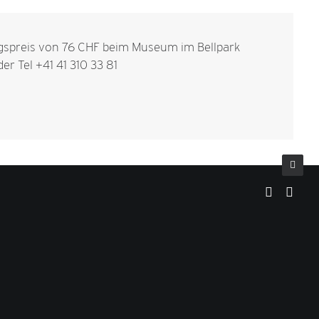
spreis von 76 CHF beim Museum im Bellpark
er Tel +41 41 310 33 81