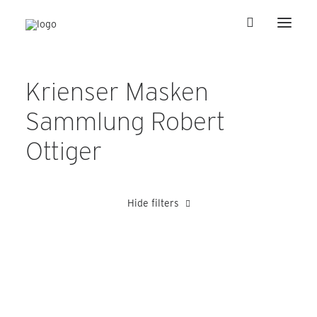
Krienser Masken
Sammlung Robert
Ottiger
Hide filters
Blättler Alois
Bucheli Franz
Heer Albert
Meli
Schütz F