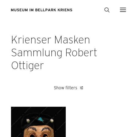
Krienser Masken
Sammlung Robert
Ottiger
Show filters
Fallegger Ernst
Heer Karl
Knorpp Fritz
Peter Alois
Sch