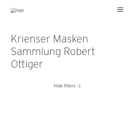
Krienser Masken
Sammlung Robert
Ottiger
Hide filters
Blättler Alois
Ottiger Robert
Peter Alois
Theiler Josef