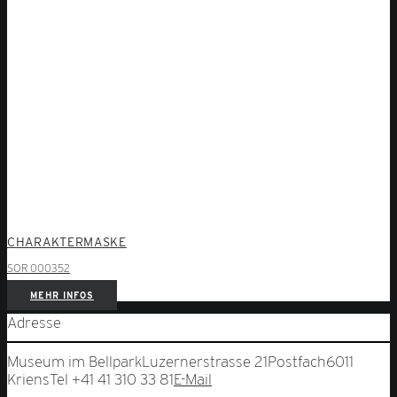
CHARAKTERMASKE
SOR 000352
MEHR INFOS
Adresse
Museum im Bellpark
Luzernerstrasse 21
Postfach
6011
Kriens
Tel +41 41 310 33 81
E-Mail