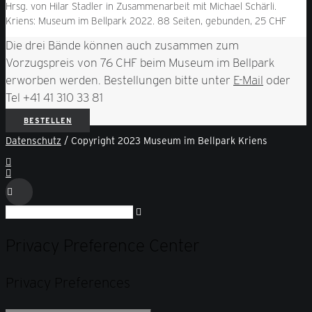
Hrsg. von Hilar Stadler in Zusammenarbeit mit Michael Schärli.
Kriens: Museum im Bellpark 2022. 88 Seiten, gebunden, 25 CHF
Die drei Bände können auch zusammen zum
Vorzugspreis von 76 CHF beim Museum im Bellpark
erworben werden. Bestellungen bitte unter
E-Mail
oder
Tel +41 41 310 33 81
BESTELLEN
Datenschutz
/ Copyright 2023 Museum im Bellpark Kriens
Privacy Preference Center
Privacy Preferences