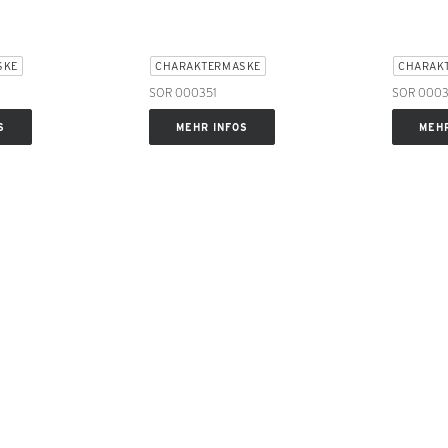
SKE
CHARAKTERMASKE
CHARAK
SOR 000351
SOR 000
S
MEHR INFOS
MEHR