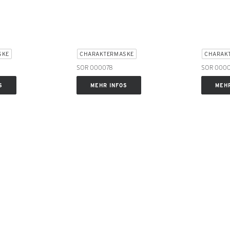
SKE
CHARAKTERMASKE
CHARAK
SOR 000078
SOR 000
S
MEHR INFOS
MEHR