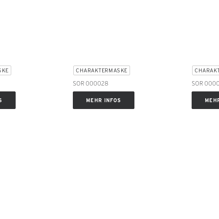
SKE
CHARAKTERMASKE
CHARAK
SOR 000028
SOR 000
S
MEHR INFOS
MEHR