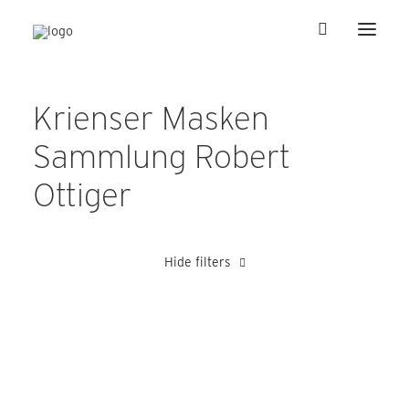
Krienser Masken
Sammlung Robert
Ottiger
Hide filters
1960-1969
Bucher Robert
Heer Albert
Heer Karl
Schü