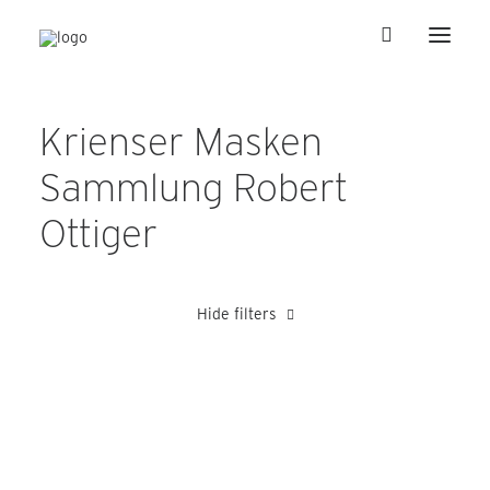
Krienser Masken
Sammlung Robert
Ottiger
Hide filters
Blättler Hansruedi
Bucheli Franz
Bucher Robert
Schnyder J