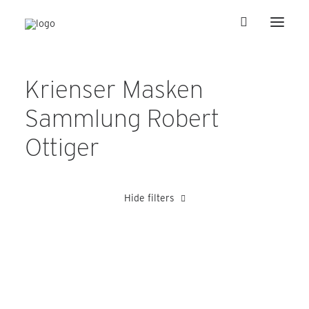
Krienser Masken
Sammlung Robert
Ottiger
Hide filters
Hertling Wilhelm
Meier Toni
Meli