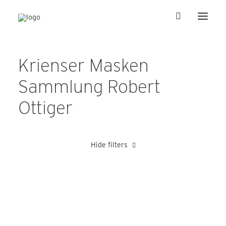
Krienser Masken
Sammlung Robert
Ottiger
Hide filters
Heer Albert
Meier Toni
Meli