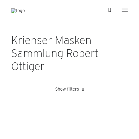
Krienser Masken
Sammlung Robert
Ottiger
Show filters
Amrein Edy
Barmettler Adolf
Hertling Wilhelm
Julier Peter