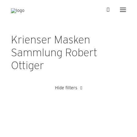
Krienser Masken
Sammlung Robert
Ottiger
Hide filters
Hertling Wilhelm
Julier Peter
Kretz Alois
Peter Alois