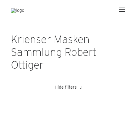
Krienser Masken
Sammlung Robert
Ottiger
Hide filters
Fallegger Ernst
Hertling Wilhelm
Julier Peter
Kretz Alois