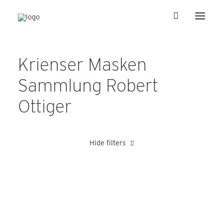
Krienser Masken
Sammlung Robert
Ottiger
Hide filters
Hager Rolf
Heer Albert
Julier Peter
Schnyder Josef