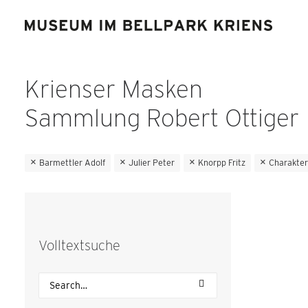
Krienser Masken
Sammlung Robert Ottiger
Barmettler Adolf
Julier Peter
Knorpp Fritz
Charakte
Volltextsuche