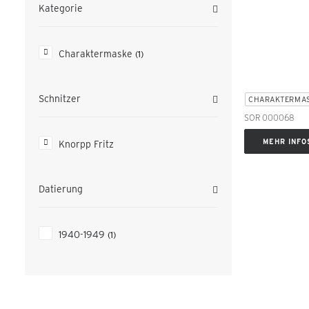
Kategorie
Charaktermaske
(1)
Schnitzer
CHARAKTERMA
SOR 000068
MEHR INFO
Knorpp Fritz
Datierung
1940-1949
(1)