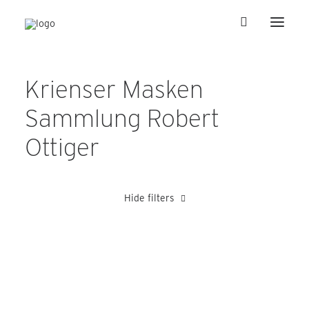
Krienser Masken
Sammlung Robert
Ottiger
Hide filters
Fallegger Ernst
Haas Walter
Julier Peter
Knorpp Fritz