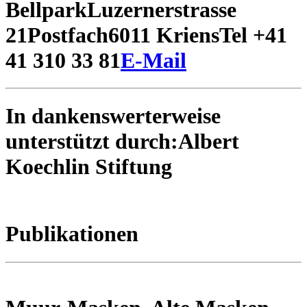
Bellpark
Luzernerstrasse
21
Postfach
6011 Kriens
Tel +41
41 310 33 81
E-Mail
In dankenswerterweise
unterstützt durch:
Albert
Koechlin Stiftung
Publikationen