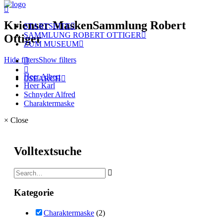
Krienser Masken
Sammlung Robert
STARTSEITE
SAMMLUNG ROBERT OTTIGER
Ottiger
ZUM MUSEUM
Hide filters
Show filters
Heer Albert
SEARCH
Heer Karl
Schnyder Alfred
Charaktermaske
×
Close
Volltextsuche
Kategorie
Charaktermaske
(2)