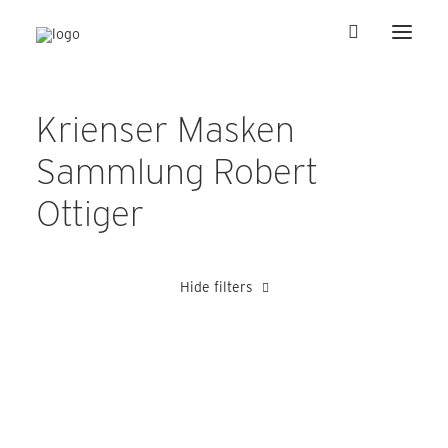
Krienser Masken
Sammlung Robert
Ottiger
Hide filters
Fallegger Ernst
Heer Karl
Julier Peter
Schnyder Josef