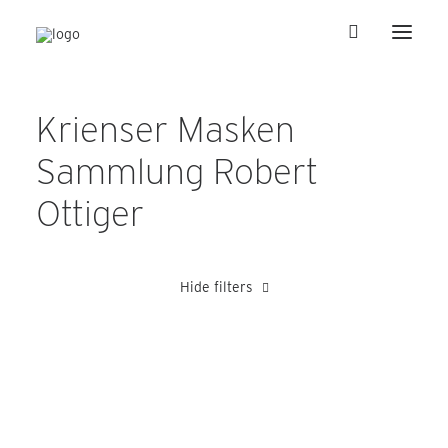
Krienser Masken
Sammlung Robert
Ottiger
Hide filters
Blättler Hansruedi
Heer Karl
Schnyder Alfred