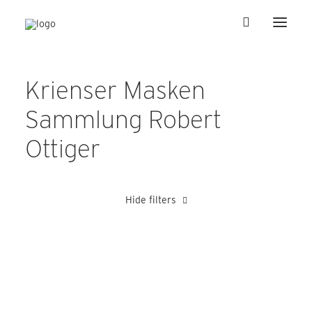
Krienser Masken
Sammlung Robert
Ottiger
Hide filters
Blättler Alois
Hager Rolf
Heer Albert
Schnyder Josef