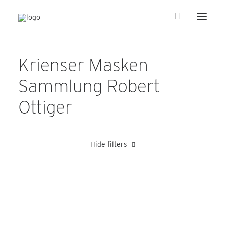
Krienser Masken
Sammlung Robert
Ottiger
Hide filters
Blättler Alois
Grüter Hans
Schnyder Josef
Schütz Franz