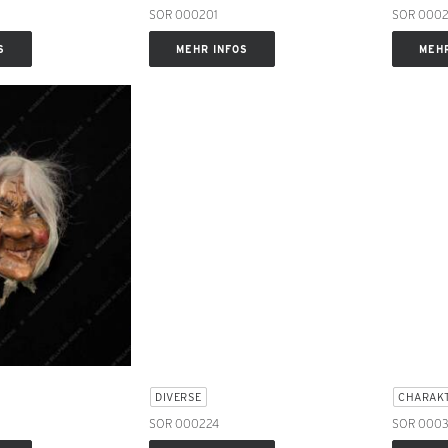
SOR 000201
SOR 0002
S
MEHR INFOS
MEHR
DIVERSE
CHARAK
SOR 000224
SOR 0003