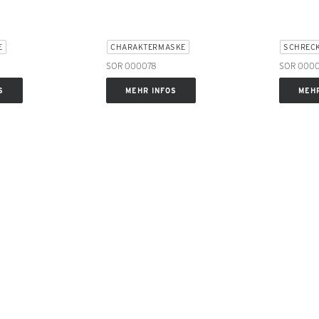
E
CHARAKTERMASKE
SCHREC
SOR 000078
SOR 000
S
MEHR INFOS
MEHR