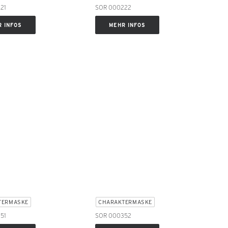
21
SOR 000222
 INFOS
MEHR INFOS
TERMASKE
CHARAKTERMASKE
51
SOR 000352