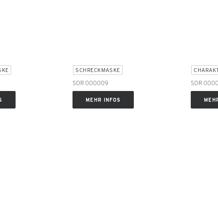
SKE
SCHRECKMASKE
CHARAK
SOR 000009
SOR 0000
S
MEHR INFOS
MEHR