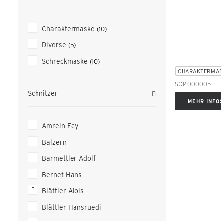
Charaktermaske
(10)
Diverse
(5)
Schreckmaske
(10)
CHARAKTERMA
SOR 000005
Schnitzer
MEHR INFO
Amrein Edy
Balzern
Barmettler Adolf
Bernet Hans
Blättler Alois
Blättler Hansruedi