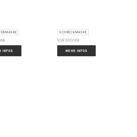
TERMASKE
SCHRECKMASKE
068
SOR 000069
 INFOS
MEHR INFOS