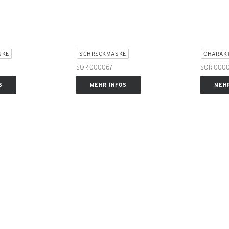
SKE
SCHRECKMASKE
CHARAK
SOR 000067
SOR 000
S
MEHR INFOS
MEHR