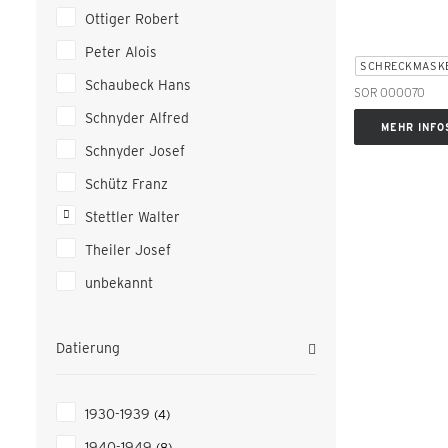
Ottiger Robert
Peter Alois
SCHRECKMASK
Schaubeck Hans
SOR 000070
Schnyder Alfred
MEHR INFO
Schnyder Josef
Schütz Franz
Stettler Walter
Theiler Josef
unbekannt
Datierung
1930-1939
(4)
1940-1949
(8)