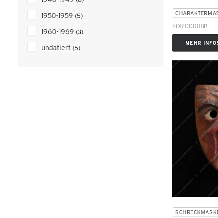
CHARAKTERMA
1950-1959
(5)
SOR 000088
1960-1969
(3)
MEHR INFO
undatiert
(5)
SCHRECKMASK