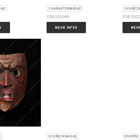
SKE
CHARAKTERMASKE
SCHREC
SOR 000089
SOR 000
S
MEHR INFOS
MEHR
E
SCHRECKMASKE
DIVERSE