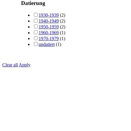
Datierung
1930-1939
(2)
1940-1949
(2)
1950-1959
(2)
1960-1969
(1)
1970-1979
(1)
undatiert
(1)
Clear all
Apply