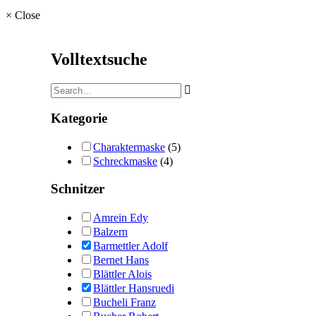
×
Close
Volltextsuche
Kategorie
Charaktermaske
(5)
Schreckmaske
(4)
Schnitzer
Amrein Edy
Balzern
Barmettler Adolf
Bernet Hans
Blättler Alois
Blättler Hansruedi
Bucheli Franz