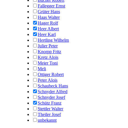
Bucher Robert
Fallegger Ernst
Grüter Hans
Haas Walter
Hager Rolf
Heer Albert
Heer Karl
Hertling Wilhelm
Julier Peter
Knorpp Fritz
Kretz Alois
Meier Toni
Meli
Ottiger Robert
Peter Alois
Schaubeck Hans
Schnyder Alfred
Schnyder Josef
Schütz Franz
Stettler Walter
Theiler Josef
unbekannt