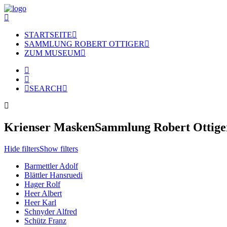
STARTSEITE
SAMMLUNG ROBERT OTTIGER
ZUM MUSEUM
SEARCH
Krienser Masken
Sammlung Robert Ottige
Hide filters
Show filters
Barmettler Adolf
Blättler Hansruedi
Hager Rolf
Heer Albert
Heer Karl
Schnyder Alfred
Schütz Franz