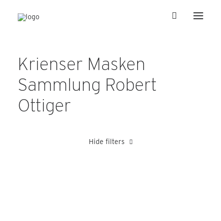
Krienser Masken
Sammlung Robert
Ottiger
Hide filters
Barmettler Adolf
Blättler Hansruedi
Heer Albert
Heer Karl