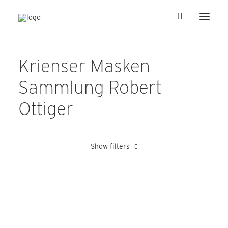
Krienser Masken
Sammlung Robert
Ottiger
Show filters
Amrein Edy
Barmettler Adolf
Blättler Hansruedi
Bucher Ro