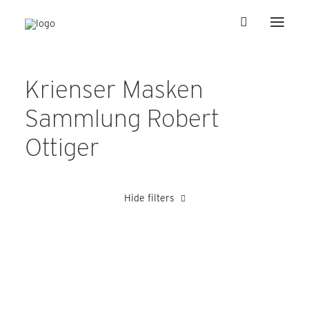
Krienser Masken
Sammlung Robert
Ottiger
Hide filters
Barmettler Adolf
Kretz Alois
Schaubeck Hans
Schnyder Alf