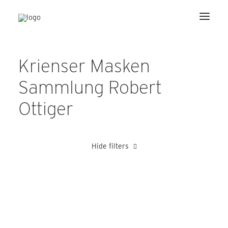
Krienser Masken
Sammlung Robert
Ottiger
Hide filters
Barmettler Adolf
Hertling Wilhelm
Julier Peter
Kretz Alois