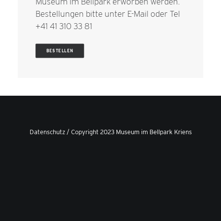
Museum im Bellpark erworben werden.
Bestellungen bitte unter
E-Mail
oder Tel
+41 41 310 33 81
BESTELLEN
Datenschutz
/ Copyright 2023 Museum im Bellpark Kriens
Privacy Preference Center