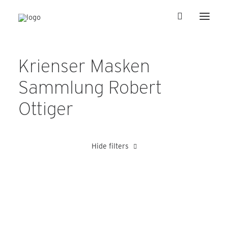
Krienser Masken
Sammlung Robert
Ottiger
Hide filters
Barmettler Adolf
Heer Karl
Julier Peter
Kretz Alois
Sc