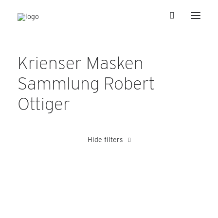
Krienser Masken
Sammlung Robert
Ottiger
Hide filters
Amrein Edy
Bucheli Franz
Schnyder Josef
unbekannt