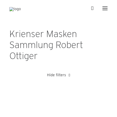
Krienser Masken
Sammlung Robert
Ottiger
Hide filters
undatiert
Hertling Wilhelm
Julier Peter
Kretz Alois
Sc