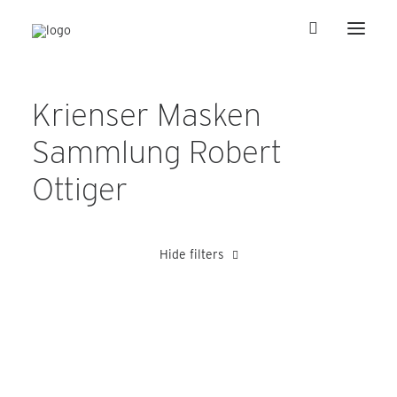
Krienser Masken
Sammlung Robert
Ottiger
Hide filters
1960-1969
Balzern
Blättler Alois
Stettler Walter
Char