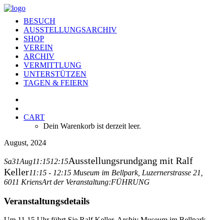
BESUCH
AUSSTELLUNGSARCHIV
SHOP
VEREIN
ARCHIV
VERMITTLUNG
UNTERSTÜTZEN
TAGEN & FEIERN
CART
Dein Warenkorb ist derzeit leer.
August, 2024
Ausstellungsrundgang mit Ralf
Sa
31
Aug
11:15
12:15
Keller
11:15 - 12:15
Museum im Bellpark
, Luzernerstrasse 21,
6011 Kriens
Art der Veranstaltung:
FÜHRUNG
Veranstaltungsdetails
Um 11.15 Uhr führt Sie Ralf Keller, Archiv Museum im Bellpark,