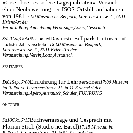
«Orte ohne besondere Lagequalitäten». Versuch
einer Neubewertung der ISOS-Ortsbildaufnahmen
von 1981
17:00
Museum im Bellpark
, Luzernerstrasse 21, 6011
Kriens
Art der
Veranstaltung:
Anmeldung,
Vernissage,
Apéro,
Gespräch
Das erste Bellpark-Lotto
Sa
29
Aug
18:00
Postponed
wird auf
nächstes Jahr verschoben
18:00
Museum im Bellpark
,
Luzernerstrasse 21, 6011 Kriens
Art der
Veranstaltung:
Verein,
Lotto,
Austausch
SEPTEMBER
Einführung für Lehrpersonen
Di
01
Sep
17:00
17:00
Museum
im Bellpark
, Luzernerstrasse 21, 6011 Kriens
Art der
Veranstaltung:
Apéro,
Austausch,
Schulen,
FÜHRUNG
OKTOBER
Buchvernissage und Gespräch mit
Sa
10
Okt
17:15
Florian Stroh (Studio ne, Basel)
17:15
Museum im
Bellpark
, Luzernerstrasse 21, 6011 Kriens
Art der