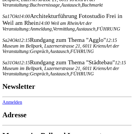
Veranstaltung:
Buchvernissage,
Austausch,
Buchmarkt
Architekturführung Fotostudio Frei in
Sa
17
Okt
14:00
Weil am Rhein
14:00
Weil am Rhein
Art der
Veranstaltung:
Anmeldung,
Vermittlung,
Austausch,
FÜHRUNG
Rundgang zum Thema "Agglo"
Sa
24
Okt
12:15
12:15
Museum im Bellpark
, Luzernerstrasse 21, 6011 Kriens
Art der
Veranstaltung:
Gespräch,
Austausch,
FÜHRUNG
Rundgang zum Thema "Städtebau"
Sa
31
Okt
12:15
12:15
Museum im Bellpark
, Luzernerstrasse 21, 6011 Kriens
Art der
Veranstaltung:
Gespräch,
Austausch,
FÜHRUNG
Newsletter
Anmelden
Adresse