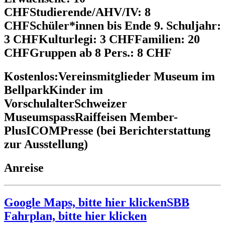
CHF
Studierende/AHV/IV: 8
CHF
Schüler*innen bis Ende 9. Schuljahr:
3 CHF
Kulturlegi: 3 CHF
Familien: 20
CHF
Gruppen ab 8 Pers.: 8 CHF
Kostenlos:
Vereinsmitglieder Museum im
Bellpark
Kinder im
Vorschulalter
Schweizer
Museumspass
Raiffeisen Member-
Plus
ICOM
Presse (bei Berichterstattung
zur Ausstellung)
Anreise
Google Maps, bitte hier klicken
SBB
Fahrplan, bitte hier klicken